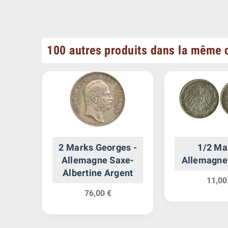
100 autres produits dans la même c
 Ier
2 Marks Georges -
1/2 Ma
aise
Allemagne Saxe-
Allemagne
ent
Albertine Argent
11,00
76,00 €