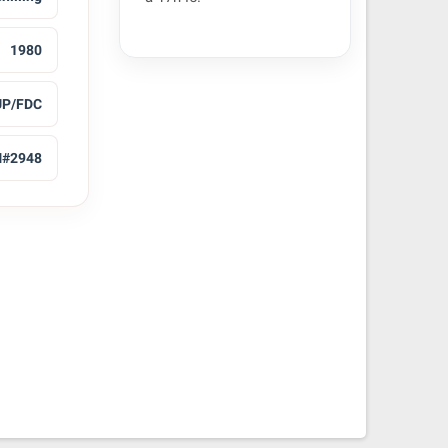
1980
UP/FDC
#2948