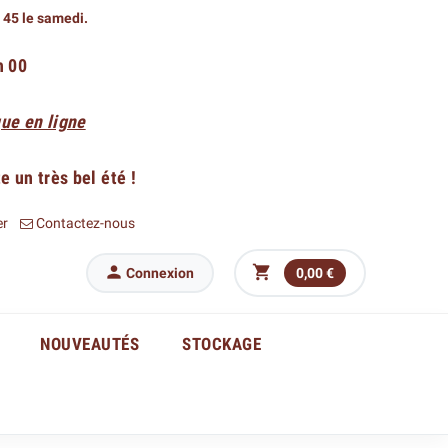
h 45 le samedi.
h 00
ue en ligne
 un très bel été !
er
Contactez-nous


Connexion
0,00 €
NOUVEAUTÉS
STOCKAGE