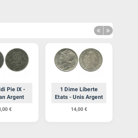
di Pie IX -
1 Dime Liberte
6 P
an Argent
Etats - Unis Argent
Gr
8,00 €
14,00 €