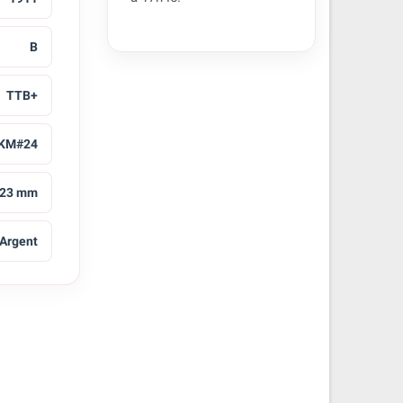
B
TTB+
KM#24
23 mm
Argent