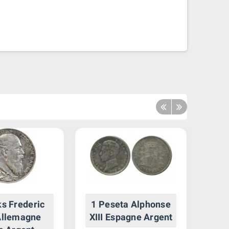
s Frederic
1 Peseta Alphonse
10 
 Allemagne
XIII Espagne Argent
Al