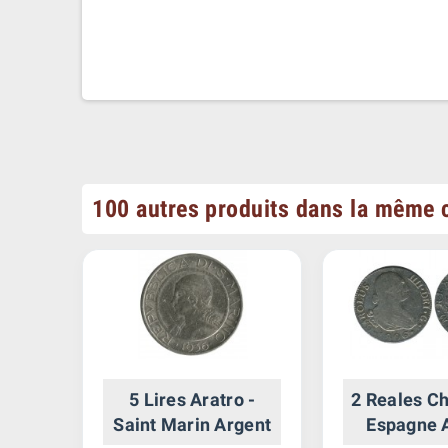
100 autres produits dans la même c
tave
5 Lires Aratro -
2 Reales Ch
ent
Saint Marin Argent
Espagne 