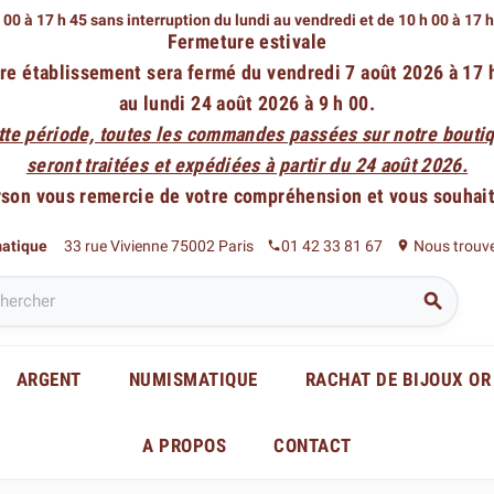
 00 à 17 h 45 sans interruption du lundi au vendredi
et de 10 h 00 à 17 
Fermeture estivale
re établissement sera fermé du vendredi 7 août 2026 à 17 
au lundi 24 août 2026 à 9 h 00.
tte période, toutes les commandes passées sur notre boutiq
seront traitées et expédiées à partir du 24 août 2026.
rson vous remercie de votre compréhension et vous souhaite
matique
33 rue Vivienne 75002 Paris
01 42 33 81 67
Nous trouv
phone
place

ARGENT
NUMISMATIQUE
RACHAT DE BIJOUX OR
A PROPOS
CONTACT