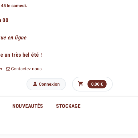
h 45 le samedi.
h 00
ue en ligne
 un très bel été !
er
Contactez-nous


Connexion
0,00 €
NOUVEAUTÉS
STOCKAGE