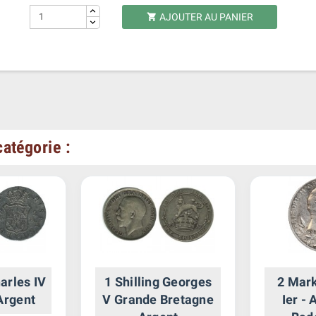
AJOUTER AU PANIER

atégorie :
arles IV
1 Shilling Georges
2 Mark
Argent
V Grande Bretagne
Ier -