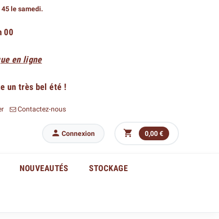
h 45 le samedi.
h 00
ue en ligne
 un très bel été !
er
Contactez-nous


Connexion
0,00 €
NOUVEAUTÉS
STOCKAGE