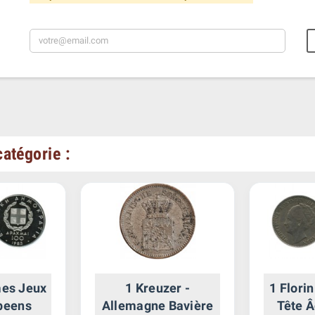
atégorie :
es Jeux
1 Kreuzer -
1 Flori
peens
Allemagne Bavière
Tête Â