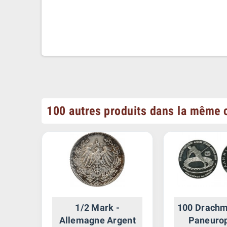
100 autres produits dans la même c
rles
1/2 Mark -
100 Drachm
Allemagne Argent
Paneuro