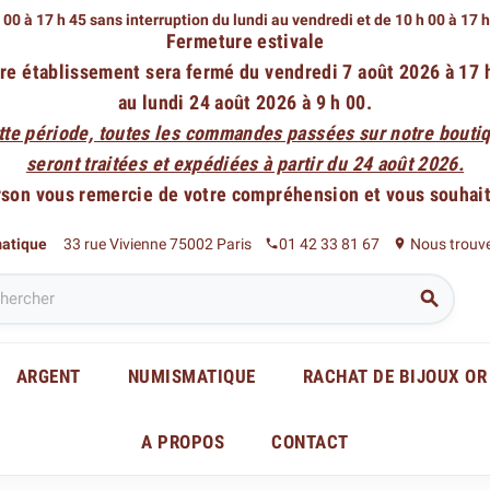
 00 à 17 h 45 sans interruption du lundi au vendredi
et de 10 h 00 à 17 
Fermeture estivale
re établissement sera fermé du vendredi 7 août 2026 à 17 
au lundi 24 août 2026 à 9 h 00.
tte période, toutes les commandes passées sur notre boutiq
seront traitées et expédiées à partir du 24 août 2026.
rson vous remercie de votre compréhension et vous souhaite
matique
33 rue Vivienne 75002 Paris
01 42 33 81 67
Nous trouv
phone
place

ARGENT
NUMISMATIQUE
RACHAT DE BIJOUX OR
A PROPOS
CONTACT