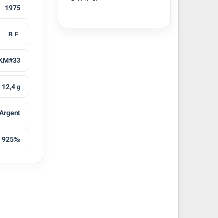
1975
B.E.
KM#33
12,4 g
Argent
925‰