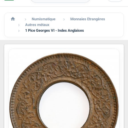

Numismatique
Monnaies Etrangères


Autres métaux

1 Pice Georges VI - Indes Anglaises
