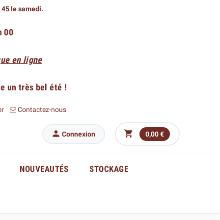
h 45 le samedi.
h 00
ue en ligne
 un très bel été !
er
Contactez-nous


Connexion
0,00 €
NOUVEAUTÉS
STOCKAGE