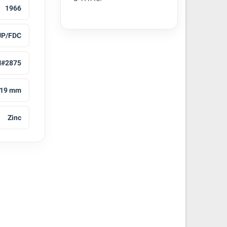
1966
UP/FDC
#2875
19 mm
Zinc