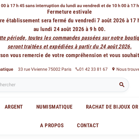
 00 à 17 h 45 sans interruption du lundi au vendredi
et de 10 h 00 à 17 
Fermeture estivale
re établissement sera fermé du vendredi 7 août 2026 à 17 
au lundi 24 août 2026 à 9 h 00.
tte période, toutes les commandes passées sur notre boutiq
seront traitées et expédiées à partir du 24 août 2026.
rson vous remercie de votre compréhension et vous souhaite
matique
33 rue Vivienne 75002 Paris
01 42 33 81 67
Nous trouv
phone
place

ARGENT
NUMISMATIQUE
RACHAT DE BIJOUX OR
A PROPOS
CONTACT