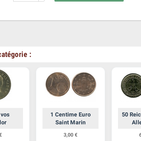
atégorie :
avos
1 Centime Euro
50 Reic
dor
Saint Marin
Al
€
3,00 €