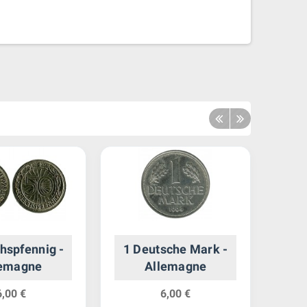
hspfennig -
1 Deutsche Mark -
2 Pa
lemagne
Allemagne
6,00 €
6,00 €