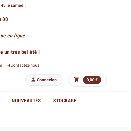
h 45 le samedi.
h 00
ue en ligne
 un très bel été !
er
Contactez-nous


Connexion
0,00 €
NOUVEAUTÉS
STOCKAGE