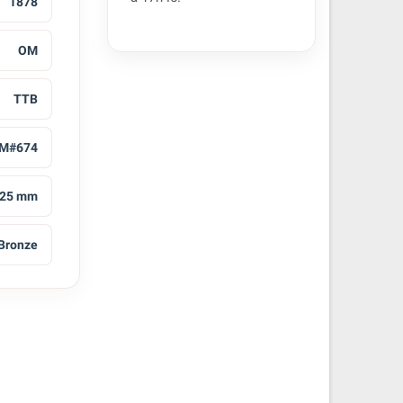
1878
OM
TTB
M#674
25 mm
Bronze