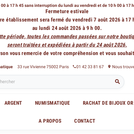
 00 à 17 h 45 sans interruption du lundi au vendredi
et de 10 h 00 à 17 
Fermeture estivale
re établissement sera fermé du vendredi 7 août 2026 à 17 
au lundi 24 août 2026 à 9 h 00.
tte période, toutes les commandes passées sur notre boutiq
seront traitées et expédiées à partir du 24 août 2026.
rson vous remercie de votre compréhension et vous souhaite
matique
33 rue Vivienne 75002 Paris
01 42 33 81 67
Nous trouv
phone
place

ARGENT
NUMISMATIQUE
RACHAT DE BIJOUX OR
A PROPOS
CONTACT