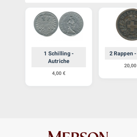
abeth
1 Schilling -
2 Rappen -
ire
Autriche
20,00
4,00 €