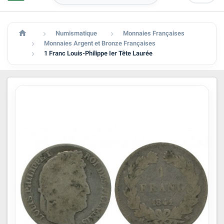

Numismatique
Monnaies Françaises


Monnaies Argent et Bronze Françaises

1 Franc Louis-Philippe Ier Tête Laurée
