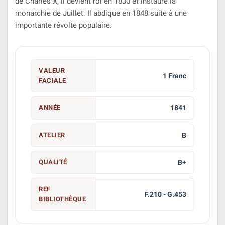
de Charles X, il devient roi en 1830 et instaure la
monarchie de Juillet. Il abdique en 1848 suite à une
importante révolte populaire.
VALEUR
1 Franc
FACIALE
ANNÉE
1841
ATELIER
B
QUALITÉ
B+
REF
F.210 - G.453
BIBLIOTHÈQUE