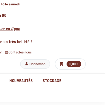
h 45 le samedi.
h 00
ue en ligne
 un très bel été !
er
Contactez-nous


Connexion
0,00 €
NOUVEAUTÉS
STOCKAGE