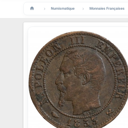

Numismatique
Monnaies Françaises

