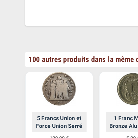
100 autres produits dans la même c
s
5 Francs Union et
1 Franc 
Force Union Serré
Bronze Al