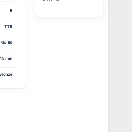
B
TTB
- Gd.86
15 mm
Bronze