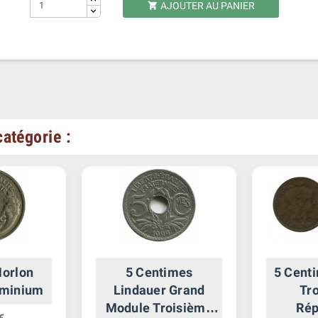
AJOUTER AU PANIER

atégorie :
Morlon
5 Centimes
5 Cent
uminium
Lindauer Grand
Tr
Module Troisième
Rép