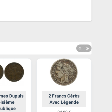
imes Dupuis
2 Francs Cérès
oisième
Avec Légende
ublique