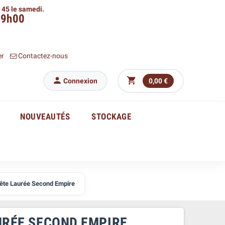
h 45 le samedi.
09h00
er
Contactez-nous


Connexion
0,00 €
NOUVEAUTÉS
STOCKAGE
Tête Laurée Second Empire
AURÉE SECOND EMPIRE