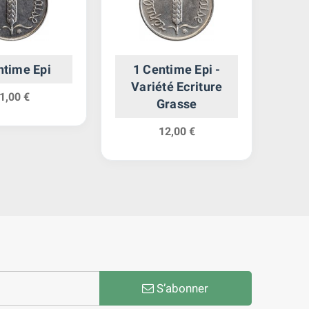
ntime Epi
1 Centime Epi -
1
Variété Ecriture
1,00 €
Grasse
12,00 €
S’abonner