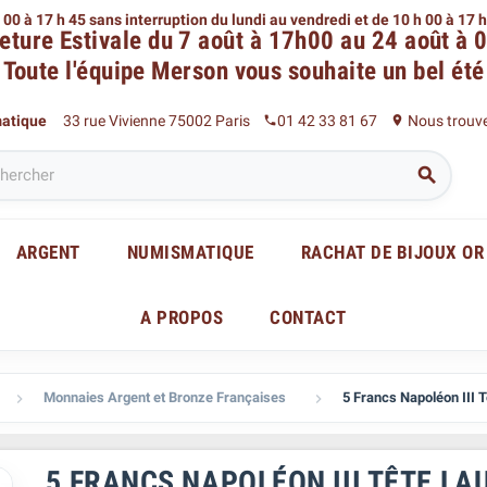
 00 à 17 h 45 sans interruption du lundi au vendredi
et de 10 h 00 à 17 
eture Estivale du 7 août à 17h00 au 24 août à 
Toute l'équipe Merson
vous souhaite un bel été
matique
33 rue Vivienne 75002 Paris
01 42 33 81 67
Nous trouv
phone
place

ARGENT
NUMISMATIQUE
RACHAT DE BIJOUX OR
A PROPOS
CONTACT
Monnaies Argent et Bronze Françaises
5 Francs Napoléon III 


5 FRANCS NAPOLÉON III TÊTE L