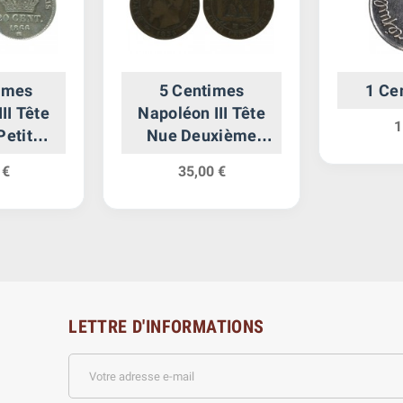
imes
5 Centimes
1 Ce
II Tête
Napoléon III Tête
1
Petit
Nue Deuxième
econd
Empire
 €
35,00 €
re
LETTRE D'INFORMATIONS