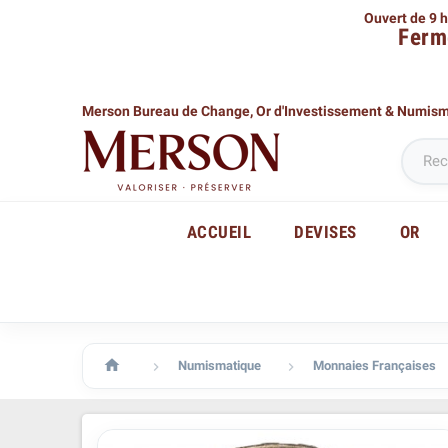
Ouvert de 9 h
Ferm
Merson Bureau de Change,
Or d'Investissement & Numis
ACCUEIL
DEVISES
OR

Numismatique
Monnaies Françaises

