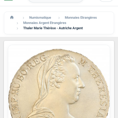

Numismatique
Monnaies Etrangères


Monnaies Argent Etrangères

Thaler Marie Thérèse - Autriche Argent
