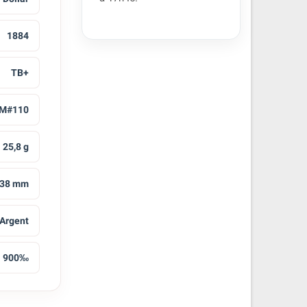
1884
TB+
M#110
25,8 g
38 mm
Argent
900‰