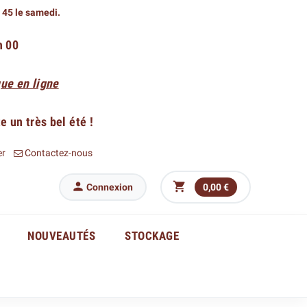
h 45 le samedi.
h 00
ue en ligne
 un très bel été !
er
Contactez-nous


Connexion
0,00 €
NOUVEAUTÉS
STOCKAGE