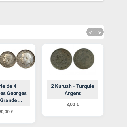
ie de 4
2 Kurush - Turquie
1
es Georges
Argent
Au
 Grande
8,00 €
gne Argent
90,00 €