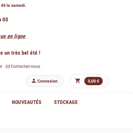
h 45 le samedi.
h 00
ue en ligne
 un très bel été !
er
Contactez-nous


Connexion
0,00 €
NOUVEAUTÉS
STOCKAGE