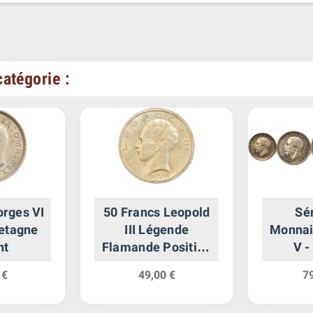
atégorie :
orges VI
50 Francs Leopold
Sér
etagne
III Légende
Monnai
nt
Flamande Position
V -
B - Belgique Argent
Breta
 €
49,00 €
7