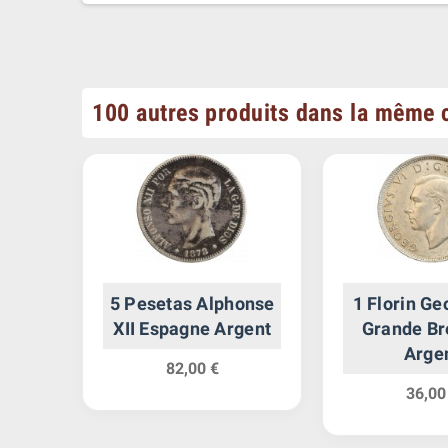
100 autres produits dans la même c
5 Pesetas Alphonse
1 Florin Ge
XII Espagne Argent
Grande Br
 de
Arge
82,00 €
ts-
36,00
t