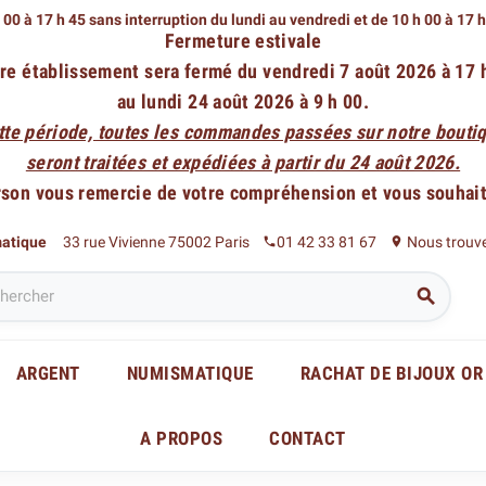
 00 à 17 h 45 sans interruption du lundi au vendredi
et de 10 h 00 à 17 
Fermeture estivale
re établissement sera fermé du vendredi 7 août 2026 à 17 
au lundi 24 août 2026 à 9 h 00.
tte période, toutes les commandes passées sur notre boutiq
seront traitées et expédiées à partir du 24 août 2026.
rson vous remercie de votre compréhension et vous souhaite
matique
33 rue Vivienne 75002 Paris
01 42 33 81 67
Nous trouv
phone
place

ARGENT
NUMISMATIQUE
RACHAT DE BIJOUX OR
A PROPOS
CONTACT