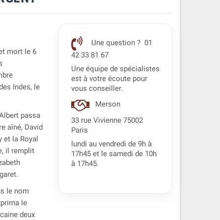
Une question ? 01
t mort le 6
42 33 81 67
s
Une équipe de spécialistes
mbre
est à votre écoute pour
des Indes, le
vous conseiller.
Merson
 Albert passa
33 rue Vivienne 75002
e aîné, David
Paris
y et la Royal
lundi au vendredi de 9h à
 il remplit
17h45 et le samedi de 10h
izabeth
à 17h45.
garet.
us le nom
xprima le
icaine deux