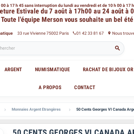
 00 à 17 h 45 sans interruption du lundi au vendredi
et de 10 h 00 à 17 
eture Estivale du 7 août à 17h00 au 24 août à 
Toute l'équipe Merson
vous souhaite un bel été
matique
33 rue Vivienne 75002 Paris
01 42 33 81 67
Nous trouv
phone
place

ARGENT
NUMISMATIQUE
RACHAT DE BIJOUX OR
A PROPOS
CONTACT
Monnaies Argent Etrangères
50 Cents Georges VI Canada Arg


50 CENTS GEORGES VI CANADA 