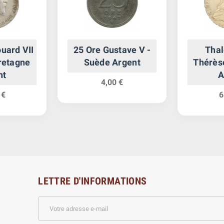
uard VII
25 Ore Gustave V -
Thal
retagne
Suède Argent
Thérèse
nt
A
4,00 €
 €
6
LETTRE D'INFORMATIONS