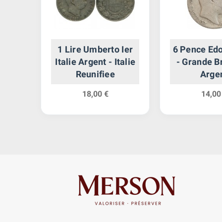
agne
1 Lire Umberto Ier
6 Pence Edo
Italie Argent - Italie
- Grande B
Reunifiee
Arge
18,00 €
14,00