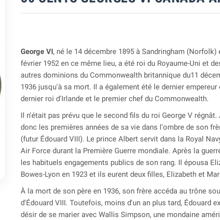
George VI
, né le 14 décembre 1895 à Sandringham (Norfolk) e
février 1952 en ce même lieu, a été roi du Royaume-Uni et de
autres dominions du Commonwealth britannique du11 déce
1936 jusqu'à sa mort. Il a également été le dernier empereur 
dernier roi d'Irlande et le premier chef du Commonwealth.
Il n'était pas prévu que le second fils du roi George V régnât.
donc les premières années de sa vie dans l'ombre de son frèr
(futur Édouard VIII). Le prince Albert servit dans la Royal Nav
Air Force durant la Première Guerre mondiale. Après la guerre,
les habituels engagements publics de son rang. Il épousa El

Bowes-Lyon en 1923 et ils eurent deux filles, Elizabeth et Mar
À la mort de son père en 1936, son frère accéda au trône so
d'Édouard VIII. Toutefois, moins d'un an plus tard, Édouard e
désir de se marier avec Wallis Simpson, une mondaine amér