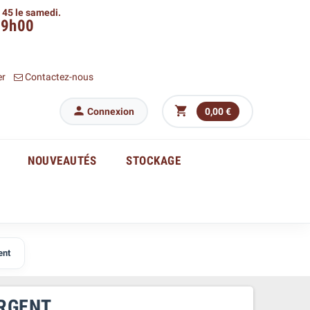
h 45 le samedi.
09h00
er
Contactez-nous


Connexion
0,00 €
NOUVEAUTÉS
STOCKAGE
ent
ARGENT