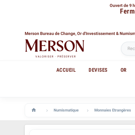
Ouvert de 9 h
Ferm
Merson Bureau de Change,
Or d'Investissement & Numis
ACCUEIL
DEVISES
OR

Numismatique
Monnaies Etrangères

