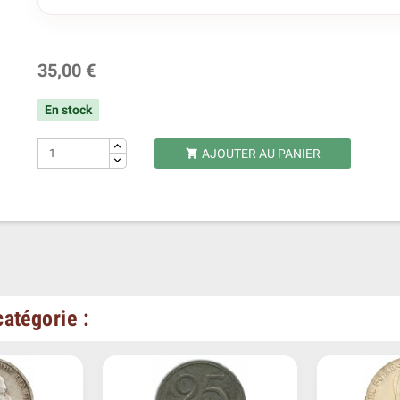
35,00 €
En stock
AJOUTER AU PANIER

atégorie :