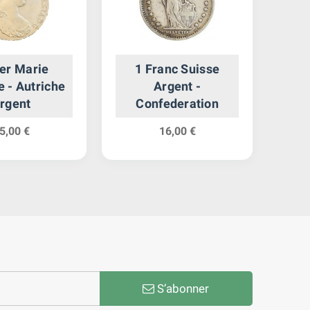
er Marie
1 Franc Suisse
2
 - Autriche
Argent -
Feli
rgent
Confederation
5,00 €
16,00 €
S’abonner