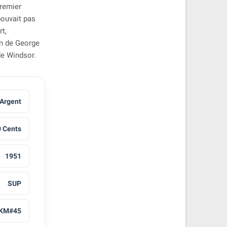
Premier
pouvait pas
rt,
om de George
de Windsor.
Argent
 Cents
1951
SUP
KM#45