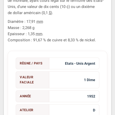
de monnaie, ayant cours légal sur le territoire des États-
Unis, d'une valeur de dix cents (10 ¢) ou un dixième
de dollar américain (0,1
$
).
Diamètre : 17,91
mm
Masse : 2,268
g
Epaisseur : 1,35
mm
.
Composition : 91,67 % de cuivre et 8,33 % de nickel.
RÈGNE / PAYS
Etats - Unis Argent
VALEUR
1 Dime
FACIALE
ANNÉE
1952
ATELIER
D