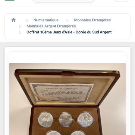

Numismatique
Monnaies Etrangères


Monnaies Argent Etrangères

Coffret 10ème Jeux d'Asie - Corée du Sud Argent
