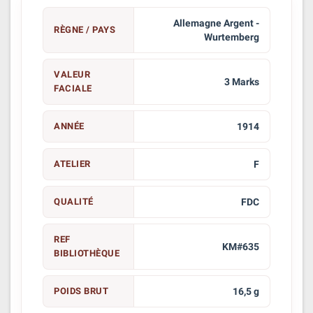
Allemagne Argent -
RÈGNE / PAYS
Wurtemberg
VALEUR
3 Marks
FACIALE
ANNÉE
1914
ATELIER
F
QUALITÉ
FDC
REF
KM#635
BIBLIOTHÈQUE
POIDS BRUT
16,5 g