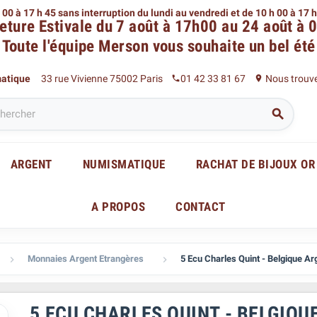
 00 à 17 h 45 sans interruption du lundi au vendredi
et de 10 h 00 à 17 
eture Estivale du 7 août à 17h00 au 24 août à 
Toute l'équipe Merson
vous souhaite un bel été
matique
33 rue Vivienne 75002 Paris
01 42 33 81 67
Nous trouv
phone
place

ARGENT
NUMISMATIQUE
RACHAT DE BIJOUX OR
A PROPOS
CONTACT
Monnaies Argent Etrangères
5 Ecu Charles Quint - Belgique Ar


5 ECU CHARLES QUINT - BELGIQU