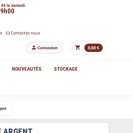
h 45 le samedi.
09h00
er
Contactez-nous


Connexion
0,00 €
NOUVEAUTÉS
STOCKAGE
gent
E ARGENT