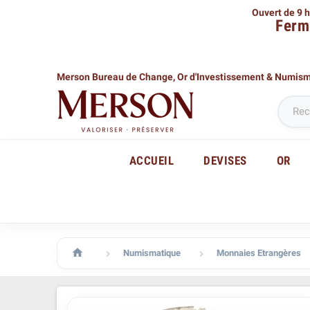
Ouvert de 9 h
Ferm
Merson Bureau de Change,
Or d'Investissement & Numis
ACCUEIL
DEVISES
OR

Numismatique
Monnaies Etrangères

