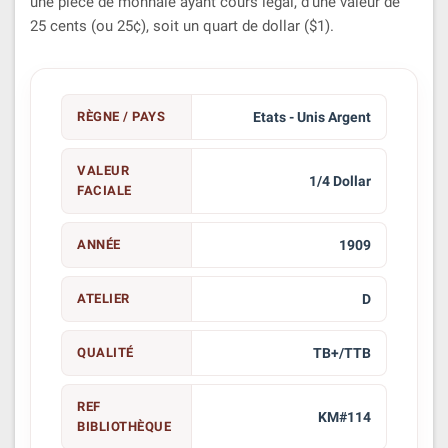
une pièce de monnaie ayant cours légal, d'une valeur de
25 cents (ou 25¢), soit un quart de dollar ($1).
RÈGNE / PAYS
Etats - Unis Argent
VALEUR
1/4 Dollar
FACIALE
ANNÉE
1909
ATELIER
D
QUALITÉ
TB+/TTB
REF
KM#114
BIBLIOTHÈQUE