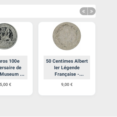
uros 100e
50 Centimes Albert
10 
ersaire de
Ier Légende
 Museum -
Française -
que Argent
Belgique Argent
5,00 €
9,00 €
Fi