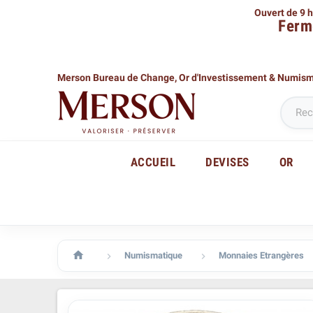
Ouvert de 9 h
Ferm
Merson Bureau de Change,
Or d'Investissement & Numis
ACCUEIL
DEVISES
OR

Numismatique
Monnaies Etrangères

