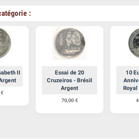
atégorie :
sabeth II
Essai de 20
10 E
Argent
Cruzeiros - Brésil
Anniv
Argent
Royal
 €
Belgi
70,00 €
4