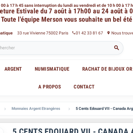
 00 à 17 h 45 sans interruption du lundi au vendredi
et de 10 h 00 à 17 
eture Estivale du 7 août à 17h00 au 24 août à 
Toute l'équipe Merson
vous souhaite un bel été
matique
33 rue Vivienne 75002 Paris
01 42 33 81 67
Nous trouv
phone
place

ARGENT
NUMISMATIQUE
RACHAT DE BIJOUX OR
A PROPOS
CONTACT
Monnaies Argent Etrangères
5 Cents Edouard VII - Canada Ar


5 CENTS EDOUARD VII - CANADA