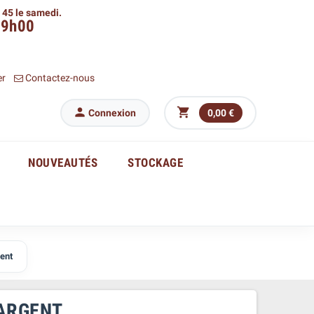
h 45 le samedi.
09h00
er
Contactez-nous


Connexion
0,00 €
NOUVEAUTÉS
STOCKAGE
gent
 ARGENT