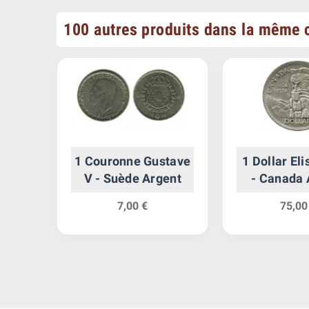
100 autres produits dans la même c
elt
1 Couronne Gustave
1 Dollar Eli
gent
V - Suède Argent
- Canada 
7,00 €
75,00