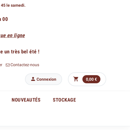
h 45 le samedi.
h 00
ue en ligne
 un très bel été !
er
Contactez-nous


Connexion
0,00 €
NOUVEAUTÉS
STOCKAGE