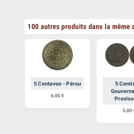
100 autres produits dans la même c
e Ex
5 Centavos - Pérou
5 Cent
Gouvern
6,00 €
Proviso
Espag
5,00 