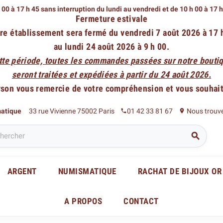
 00 à 17 h 45 sans interruption du lundi au vendredi
et de 10 h 00 à 17 
Fermeture estivale
re établissement sera fermé du vendredi 7 août 2026 à 17 
au lundi 24 août 2026 à 9 h 00.
tte période, toutes les commandes passées sur notre boutiq
seront traitées et expédiées à partir du 24 août 2026.
rson vous remercie de votre compréhension et vous souhaite
matique
33 rue Vivienne 75002 Paris
01 42 33 81 67
Nous trouv
phone
place

ARGENT
NUMISMATIQUE
RACHAT DE BIJOUX OR
A PROPOS
CONTACT