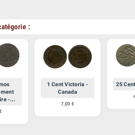
atégorie :
imos
1 Cent Victoria -
25 Cen
ement
Canada
ire -
7,00 €
ne
€