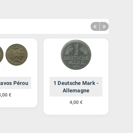
tavos Pérou
1 Deutsche Mark -
1 
Allemagne
I
4,00 €
4,00 €