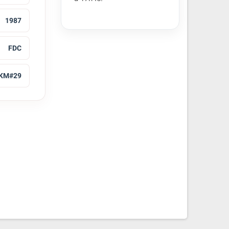
1987
FDC
KM#29