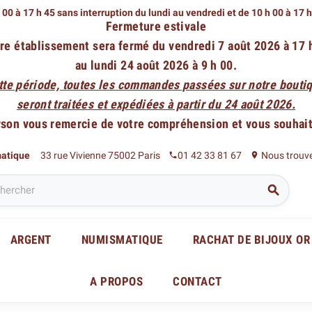
 00 à 17 h 45 sans interruption du lundi au vendredi
et de 10 h 00 à 17 
Fermeture estivale
re établissement sera fermé du vendredi 7 août 2026 à 17 
au lundi 24 août 2026 à 9 h 00.
tte période, toutes les commandes passées sur notre boutiq
seront traitées et expédiées à partir du 24 août 2026.
rson vous remercie de votre compréhension et vous souhaite
matique
33 rue Vivienne 75002 Paris
01 42 33 81 67
Nous trouv
phone
place

ARGENT
NUMISMATIQUE
RACHAT DE BIJOUX OR
A PROPOS
CONTACT