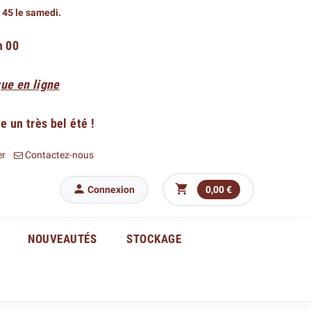
h 45 le samedi.
h 00
ue en ligne
 un très bel été !
er
Contactez-nous


Connexion
0,00 €
NOUVEAUTÉS
STOCKAGE