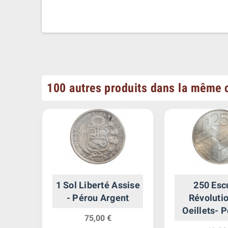
100 autres produits dans la même c
velle
1 Sol Liberté Assise
250 Esc
ent
- Pérou Argent
Révoluti
Oeillets- 
75,00 €
Arge