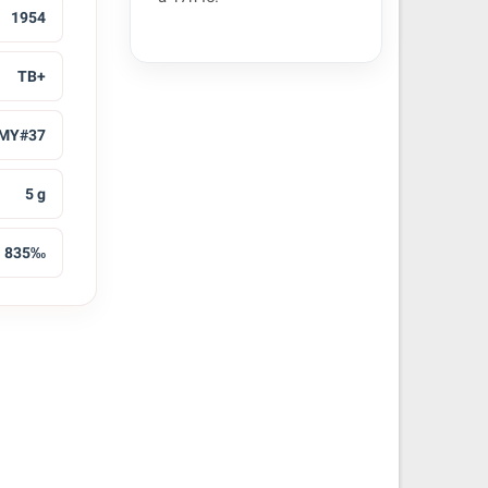
1954
TB+
MY#37
5 g
835‰