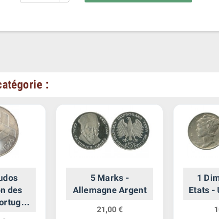
atégorie :
udos
5 Marks -
1 Dim
on des
Allemagne Argent
Etats -
Portugal
21,00 €
1
nt