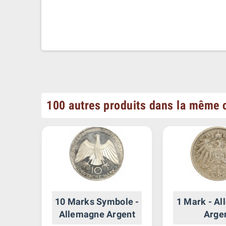
100 autres produits dans la même c
rges
10 Marks Symbole -
1 Mark - A
e
Allemagne Argent
Arge