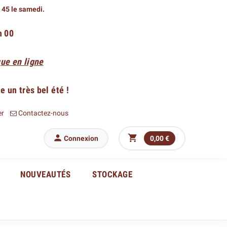
h 45 le samedi.
h 00
ue en ligne
 un très bel été !
er
Contactez-nous


Connexion
0,00 €
NOUVEAUTÉS
STOCKAGE