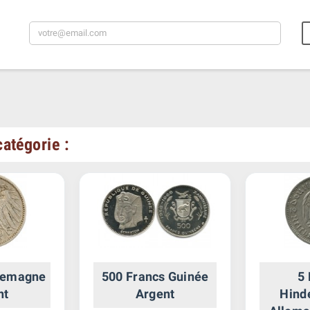
atégorie :
llemagne
500 Francs Guinée
5
nt
Argent
Hind