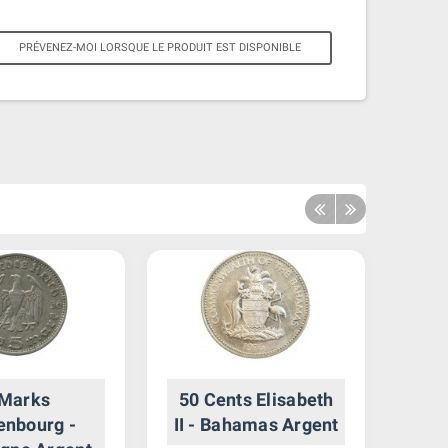
PRÉVENEZ-MOI LORSQUE LE PRODUIT EST DISPONIBLE
 Marks
50 Cents Elisabeth
1 Do
enbourg -
II - Bahamas Argent
C