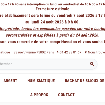
 00 à 17 h 45 sans interruption du lundi au vendredi
et de 10 h 00 à 17 
Fermeture estivale
re établissement sera fermé du vendredi 7 août 2026 à 17 
au lundi 24 août 2026 à 9 h 00.
tte période, toutes les commandes passées sur notre boutiq
seront traitées et expédiées à partir du 24 août 2026.
rson vous remercie de votre compréhension et vous souhaite
matique
33 rue Vivienne 75002 Paris
01 42 33 81 67
Nous trouv
phone
place

ARGENT
NUMISMATIQUE
RACHAT DE BIJOUX OR
A PROPOS
CONTACT